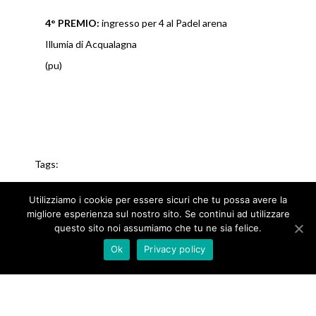
4° PREMIO:
ingresso per 4 al Padel arena
Illumia di Acqualagna
(pu)
Tags:
Utilizziamo i cookie per essere sicuri che tu possa avere la
migliore esperienza sul nostro sito. Se continui ad utilizzare
questo sito noi assumiamo che tu ne sia felice.
Ok
Privacy policy
Copyright 2019 - Antico Furlo - Via Furlo, n. 60 - 61040 -
Acqualagna (PU) -
0721 700096
-
info@anticofurlo.it