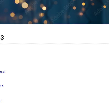
23
osa
e e
i