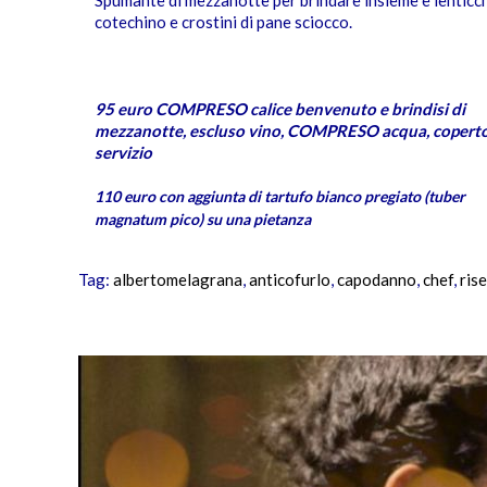
cotechino e crostini di pane sciocco.
95 euro COMPRESO calice benvenuto e brindisi di
mezzanotte, escluso vino, COMPRESO acqua, coperto
servizio
110 euro con aggiunta di tartufo bianco pregiato (tuber
magnatum pico) su una pietanza
Tag:
albertomelagrana
,
anticofurlo
,
capodanno
,
chef
,
ris