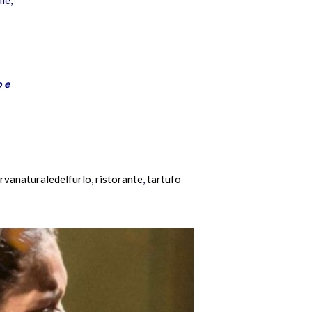
 e
ervanaturaledelfurlo
,
ristorante
,
tartufo