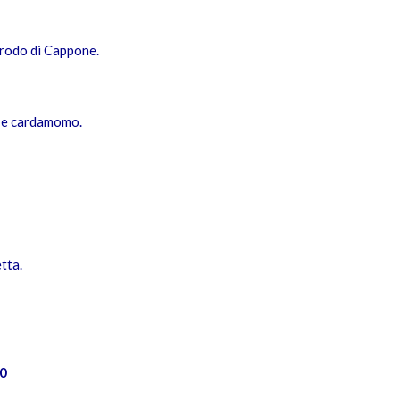
 brodo di Cappone.
a e cardamomo.
tta.
00