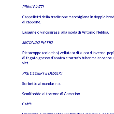
PRIMI PIATTI
Cappelletti della tradizione marchigiana in doppio bro
di cappone.
Lasagne o vincisgrassi alla moda di Antonio Nebbia.
SECONDO PIATTO
Pistacoppo (colombo) vellutata di zucca d’inverno, pep
di fegato grasso d’anatra e tartufo tuber melanospor
vitt.
PRE DESSERT E DESSERT
Sorbetto al mandarino.
Semifreddo al torrone di Camerino.
Caffè
Spumante di mezzanotte per brindare insieme e lenticch